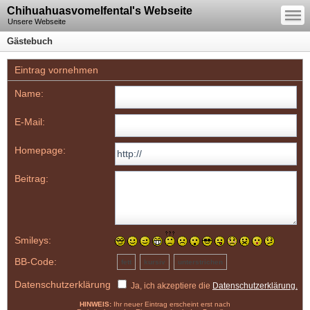
—
Chihuahuasvomelfental's Webseite
—
—
Unsere Webseite
Gästebuch
Eintrag vornehmen
Name:
E-Mail:
Homepage:
Beitrag:
Smileys:
BB-Code:
fett
kursiv
unterstrichen
Datenschutzerklärung
Ja, ich akzeptiere die
Datenschutzerklärung.
HINWEIS:
Ihr neuer Eintrag erscheint erst nach