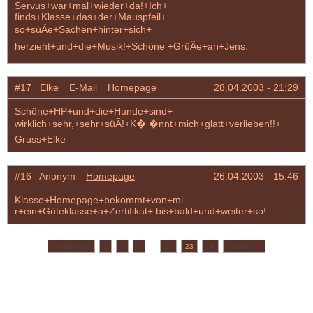
Servus+war+mal+wieder+da!+Ich+
finds+Klasse+das+der+Mauspfeil+
so+süÃe+Sachen+hinter+sich+
herzieht+und+die+Musik!+Schöne +GrüÃe+an+Jens.
#17 Elke
E-Mail
Homepage
28.04.2003 - 21:29
Schöne+HP+und+die+Hunde+sind+
wirklich+sehr,+sehr+süÃ!+K� �nnt+mich+glatt+verlieben!!+
Gruss+Elke
#16 Anonym
Homepage
26.04.2003 - 15:46
Klasse+Homepage+bekommt+von+mi
r+ein+Güteklasse+a+Zertifikat+ bis+bald+und+weiter+so!
...
« Vorherige
1
2
3
22
23
24
Nächste »
(360 Einträge total)
Datenschutzerklärung