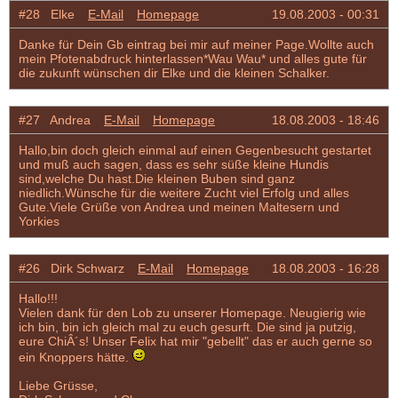
#28 Elke
E-Mail
Homepage
19.08.2003 - 00:31
Danke für Dein Gb eintrag bei mir auf meiner Page.Wollte auch
mein Pfotenabdruck hinterlassen*Wau Wau* und alles gute für
die zukunft wünschen dir Elke und die kleinen Schalker.
#27 Andrea
E-Mail
Homepage
18.08.2003 - 18:46
Hallo,bin doch gleich einmal auf einen Gegenbesucht gestartet
und muß auch sagen, dass es sehr süße kleine Hundis
sind,welche Du hast.Die kleinen Buben sind ganz
niedlich.Wünsche für die weitere Zucht viel Erfolg und alles
Gute.Viele Grüße von Andrea und meinen Maltesern und
Yorkies
#26 Dirk Schwarz
E-Mail
Homepage
18.08.2003 - 16:28
Hallo!!!
Vielen dank für den Lob zu unserer Homepage. Neugierig wie
ich bin, bin ich gleich mal zu euch gesurft. Die sind ja putzig,
eure ChiÂ´s! Unser Felix hat mir "gebellt" das er auch gerne so
ein Knoppers hätte.
Liebe Grüsse,