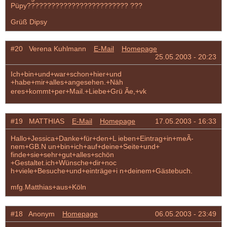
Püpy????????????????????????? ???
Grüß Dipsy
#20 Verena Kuhlmann
E-Mail
Homepage
25.05.2003 - 20:23
Ich+bin+und+war+schon+hier+und
+habe+mir+alles+angesehen.+Näh
eres+kommt+per+Mail.+Liebe+Grü Ãe,+vk
#19 MATTHIAS
E-Mail
Homepage
17.05.2003 - 16:33
Hallo+Jessica+Danke+für+den+L ieben+Eintrag+in+meÃ­
nem+GB.N un+bin+ich+auf+deine+Seite+und+
finde+sie+sehr+gut+alles+schön
+Gestaltet.ich+Wünsche+dir+noc
h+viele+Besuche+und+einträge+i n+deinem+Gästebuch.
mfg.Matthias+aus+Köln
#18 Anonym
Homepage
06.05.2003 - 23:49