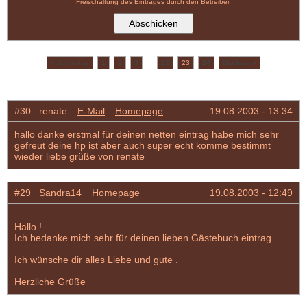
Freischaltung des Eintrages durch den Betreiber.
...
« Vorherige
1
2
3
22
23
24
Nächste »
(360 Einträge total)
#30 renate
E-Mail
Homepage
19.08.2003 - 13:34
hallo danke erstmal für deinen netten eintrag habe mich sehr
gefreut deine hp ist aber auch super echt komme bestimmt
wieder liebe grüße von renate
#29 Sandra14
Homepage
19.08.2003 - 12:49
Hallo !
Ich bedanke mich sehr für deinen lieben Gästebuch eintrag .
Ich wünsche dir alles Liebe und gute .
Herzliche Grüße