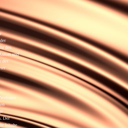
r
 der
ahr des
Autors und
e des
ter
 Websites
gen
ge
h. Der
ie Inhalte