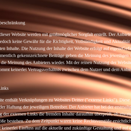
sbeschränkung
dieser Website werden mit größtmöglicher Sorgfalt erstellt. Der Anbiete
edoch keine Gewähr für die Richtigkeit, Vollständigkeit und Aktualität
lten Inhalte. Die Nutzung der Inhalte der Website erfolgt auf eigeneGef
mentlich gekennzeichnete Beiträge geben die Meinung des jeweiligen 
 die Meinung des Anbieters wieder. Mit der reinen Nutzung der Websit
ommt keinerlei Vertragsverhältnis zwischen dem Nutzer und dem Anbie
Links
te enthält Verknüpfungen zu Websites Dritter ("externe Links"). Diese
der Haftung der jeweiligen Betreiber. Der Anbieter hat bei der erstmali
 der externen Links die fremden Inhalte daraufhin überprüft, ob etwai
öße bestehen. Zu dem Zeitpunkt waren keine Rechtsverstöße ersichtlic
 keinerlei Einfluss auf die aktuelle und zukünftige Gestaltung und auf d