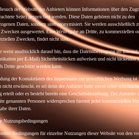
esuch der Website des Anbieters können Informationen über den Zugr
trachtete Seite) gespeichert werden. Diese Daten gehören nicht zu den
ogenen Daten, sondern sind anonymisiert. Sie werden ausschließlich z
en Zwecken ausgewertet. Eine Weitergabe an Dritte, zu kommerziellen o
ziellen Zwecken, findet nicht statt.
r weist ausdrücklich darauf hin, dass die Datenübertragung im Internet 
kation per E-Mail) Sicherheitslücken aufweisen und nicht lückenlos 
ch Dritte geschützt werden kann.
ung der Kontaktdaten des Impressums zur gewerblichen Werbung ist
 nicht erwünscht, es sei denn der Anbieter hatte zuvor seine schriftlich
 erteilt oder es besteht bereits eine Geschäftsbeziehung. Der Anbieter u
ite genannten Personen widersprechen hiermit jeder kommerziellen V
abe ihrer Daten.
re Nutzungsbedingungen
ndere Bedingungen für einzelne Nutzungen dieser Website von den v