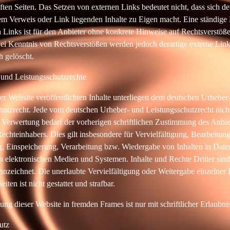
ften Seiten. Das Setzen von externen Links bedeutet nicht, dass sich de
dem Verweis oder Link liegenden Inhalte zu Eigen macht. Eine ständige 
n Links ist für den Anbieter ohne konkrete Hinweise auf Rechtsverstöße
ei Kenntnis von Rechtsverstößen werden jedoch derartige externe Lin
h gelöscht.
 und Leistungsschutzrechte
ser Website veröffentlichten Inhalte unterliegen dem deutschen Urheber
hutzrecht. Jede vom deutschen Urheber- und Leistungsschutzrecht nich
 Verwertung bedarf der vorherigen schriftlichen Zustimmung des Anbie
echteinhabers. Dies gilt insbesondere für Vervielfältigung, Bearbeitung
, Einspeicherung, Verarbeitung bzw. Wiedergabe von Inhalten in Dat
n elektronischen Medien und Systemen. Inhalte und Rechte Dritter sind
nnzeichnet. Die unerlaubte Vervielfältigung oder Weitergabe einzelner 
eiten ist nicht gestattet und strafbar.
ung dieser Website in fremden Frames ist nur mit schriftlicher Erlaubnis
utz