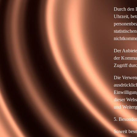
Durch den B
Uhrzeit, be
personenbez
statistisch
nichtkommer
Der Anbiete
der Kommuni
Zugriff dur
Die Verwend
ausdrücklich
Einwilligung
dieser Webs
und Weiterg
5. Besonde
Soweit beso