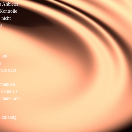
r Anbieter
Kontrolle
 nicht
ks
- und
t
ters oder
,
enbanken
 dabei als
Inhalte oder
 zulässig.