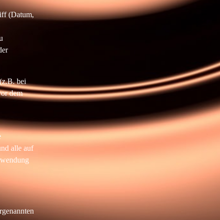
iff (Datum,
u
der
(z.B. bei
vor dem
e
nd alle auf
erwendung
orgenannten