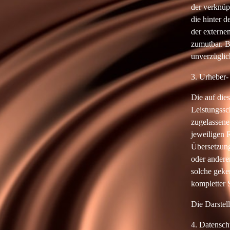
der verknüp
die hinter 
der externe
zumutbar. B
unverzüglic
3. Urheber-
Die auf die
Leistungssc
zugelassene
jeweiligen R
Übersetzung
oder andere
solche geke
kompletter S
Die Darstell
4. Datensch