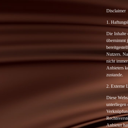
Disclaimer
1. Haftung
Die Inhalte 
übernimmt j
bereitgestel
Nutzers. Na
nicht immer
Anbieters k
zustande.
2. Externe 
Diese Websi
unterliegen 
Verknüpfung
Rechtsverst
Anbieter hat