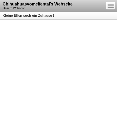
—
Chihuahuasvomelfental's Webseite
—
—
Unsere Webseite
Kleine Elfen such ein Zuhause !
Informationen gerne per
Telefon :)
09872/3479294